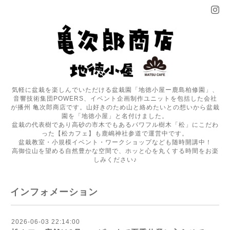
気軽に盆栽を楽しんでいただける盆栽園「地徳小屋ー鹿島柏修園」、
音響技術集団POWERS、イベント企画制作ユニットを包括した会社
が播州 亀次郎商店です。山好きのため山と絡めたいとの想いから盆栽
園を「地徳小屋」と名付けました。
盆栽の代表樹であり高砂の市木でもあるパワフル樹木「松」にこだわ
った【松カフェ】も鹿嶋神社参道で運営中です。
盆栽教室・小規模イベント・ワークショップなども随時開講中！
高御位山を望める自然豊かな空間で、ホッと心を丸くする時間をお楽
しみください♪
インフォメーション
2026-06-03 22:14:00