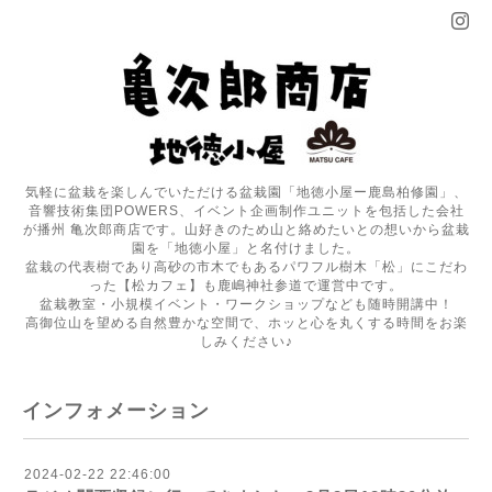
気軽に盆栽を楽しんでいただける盆栽園「地徳小屋ー鹿島柏修園」、
音響技術集団POWERS、イベント企画制作ユニットを包括した会社
が播州 亀次郎商店です。山好きのため山と絡めたいとの想いから盆栽
園を「地徳小屋」と名付けました。
盆栽の代表樹であり高砂の市木でもあるパワフル樹木「松」にこだわ
った【松カフェ】も鹿嶋神社参道で運営中です。
盆栽教室・小規模イベント・ワークショップなども随時開講中！
高御位山を望める自然豊かな空間で、ホッと心を丸くする時間をお楽
しみください♪
インフォメーション
2024-02-22 22:46:00