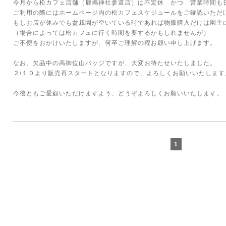
今月から松カフェ店舗（鹿嶋神社参道店）は不定休 かつ 営業時間も
ご利用の際にはホームページ内の松カフェスケジュールをご確認いただ
もしお店が休みでも盆栽園が空いている時であれば物販購入だけは園主
（場合によっては松カフェに行く時間を要するかもしれませんが）
ご不便をおかけいたしますが、何卒ご理解の程お願い申し上げます。
なお、欠品中の高御位山バッジですが、大変お待たせいたしました。
２/１０より販売再スタートとなりますので、よろしくお願いいたします
今後ともご愛顧いただけますよう、どうぞよろしくお願いいたします。
1