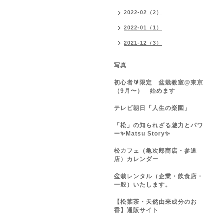
2022-02（2）
2022-01（1）
2021-12（3）
写真
初心者🔰限定 盆栽教室@東京
（9月〜） 始めます
テレビ朝日「人生の楽園」
「松」の知られざる魅力とパワ
ー✨Matsu Story✨
松カフェ（亀次郎商店・参道
店）カレンダー
盆栽レンタル（企業・飲食店・
一般）いたします。
【松葉茶・天然由来成分のお
香】通販サイト