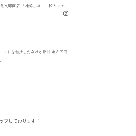
亀次郎商店 「地徳小屋」「松カフェ」
ニットを包括した会社が播州 亀次郎商
す。
ップしております！