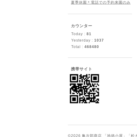
夏季休園＊電話での予約来園のみ
カウンター
Today :
81
Yesterday :
1037
Total :
468480
携帯サイト
©2026
亀次郎商店 「地徳小屋」「松