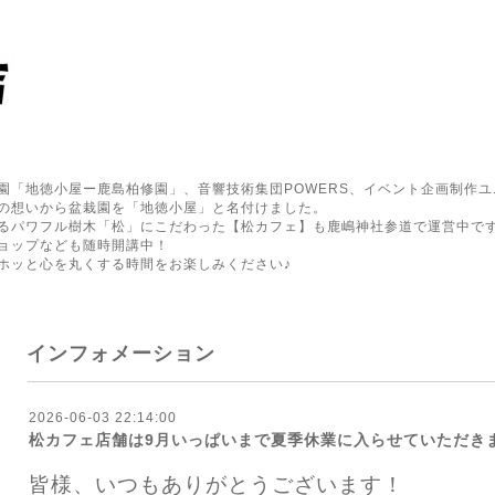
園「地徳小屋ー鹿島柏修園」、音響技術集団POWERS、イベント企画制作ユ
の想いから盆栽園を「地徳小屋」と名付けました。
るパワフル樹木「松」にこだわった【松カフェ】も鹿嶋神社参道で運営中で
ョップなども随時開講中！
ホッと心を丸くする時間をお楽しみください♪
インフォメーション
2026-06-03 22:14:00
松カフェ店舗は9月いっぱいまで夏季休業に入らせていただき
皆様、いつもありがとうございます！