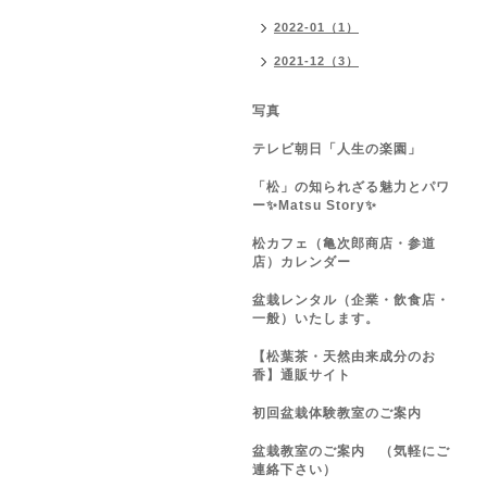
2022-01（1）
2021-12（3）
写真
テレビ朝日「人生の楽園」
「松」の知られざる魅力とパワ
ー✨Matsu Story✨
松カフェ（亀次郎商店・参道
店）カレンダー
盆栽レンタル（企業・飲食店・
一般）いたします。
【松葉茶・天然由来成分のお
香】通販サイト
初回盆栽体験教室のご案内
盆栽教室のご案内 （気軽にご
連絡下さい）