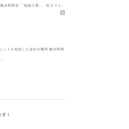
亀次郎商店 「地徳小屋」「松カフェ」
ニットを包括した会社が播州 亀次郎商
す。
ます！