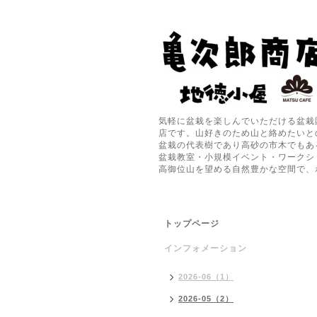
気軽に盆栽を楽しんでいただける盆栽
店です。山好きのため山と絡めたいと
盆栽の代表樹であり高砂の市木でもあ
盆栽教室・小規模イベント・ワークシ
高御位山を望める自然豊かな空間で、
トップページ
インフォメーション
2026-06（1）
2026-05（2）