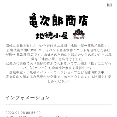
気軽に盆栽を楽しんでいただける盆栽園「地徳小屋ー鹿島柏修園」、
音響技術集団POWERS、イベント企画制作ユニットを包括した会社
が播州 亀次郎商店です。山好きのため山と絡めたいとの想いから盆栽
園を「地徳小屋」と名付けました。
盆栽の代表樹であり高砂の市木でもあるパワフル樹木「松」にこだわ
った【松カフェ】も鹿嶋神社参道で運営中です。
盆栽教室・小規模イベント・ワークショップなども随時開講中！
高御位山を望める自然豊かな空間で、ホッと心を丸くする時間をお楽
しみください♪
インフォメーション
2023-04-28 08:56:00