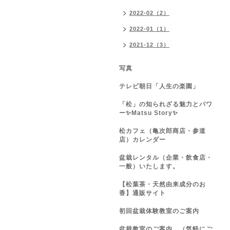
2022-02（2）
2022-01（1）
2021-12（3）
写真
テレビ朝日「人生の楽園」
「松」の知られざる魅力とパワ
ー✨Matsu Story✨
松カフェ（亀次郎商店・参道
店）カレンダー
盆栽レンタル（企業・飲食店・
一般）いたします。
【松葉茶・天然由来成分のお
香】通販サイト
初回盆栽体験教室のご案内
盆栽教室のご案内 （気軽にご