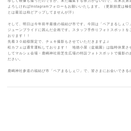
珍しく映像も撮ったのですが、未だ編集する余力がないので、出来次第
よろしければInstagramフォローもお願いいたします。（更新頻度は
とは最近は殆どアップしてませんが汗）
そして、明日は今年前半最後の福結び市です。今回は「ペアまるしぇ♡
ジューンブライドに因んだ企画です。スタッフ手作りフォトスポットを
おります！！
先着３０組様限定で、チェキ撮影もさせていただきますよ♫
松カフェは通常運転しております！ 地徳小屋（盆栽園）は臨時休業さ
してマルシェ会場・鹿嶋神社前芝生広場の特設フォトスポットで撮影の
ださい。
鹿嶋神社参道の福結び市「ペアまるしぇ♡」で、皆さまにお会いできるの