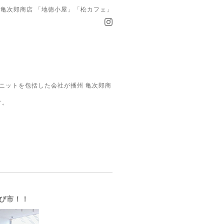
亀次郎商店 「地徳小屋」「松カフェ」
ニットを包括した会社が播州 亀次郎商
す。
び市！！