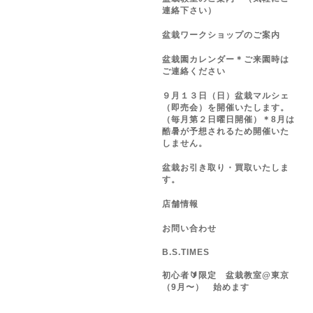
連絡下さい）
盆栽ワークショップのご案内
盆栽園カレンダー＊ご来園時は
ご連絡ください
９月１３日（日）盆栽マルシェ
（即売会）を開催いたします。
（毎月第２日曜日開催）＊8月は
酷暑が予想されるため開催いた
しません。
盆栽お引き取り・買取いたしま
す。
店舗情報
お問い合わせ
B.S.TIMES
初心者🔰限定 盆栽教室@東京
（9月〜） 始めます