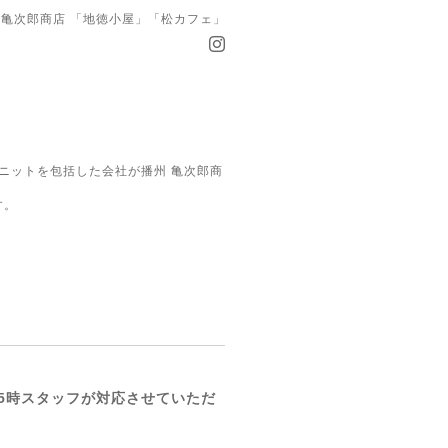
亀次郎商店 「地徳小屋」「松カフェ」
ニットを包括した会社が播州 亀次郎商
す。
15時スタッフが対応させていただ