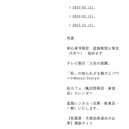
2022-02（2）
2022-01（1）
2021-12（3）
写真
初心者🔰限定 盆栽教室@東京
（9月〜） 始めます
テレビ朝日「人生の楽園」
「松」の知られざる魅力とパワ
ー✨Matsu Story✨
松カフェ（亀次郎商店・参道
店）カレンダー
盆栽レンタル（企業・飲食店・
一般）いたします。
【松葉茶・天然由来成分のお
香】通販サイト