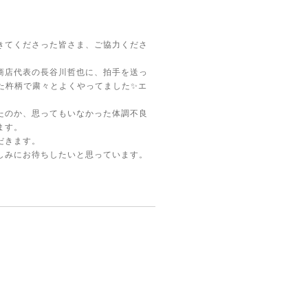
きてくださった皆さま、ご協力くださ
商店代表の長谷川哲也に、拍手を送っ
た杵柄で粛々とよくやってました✨エ
たのか、思ってもいなかった体調不良
ます。
だきます。
しみにお待ちしたいと思っています。