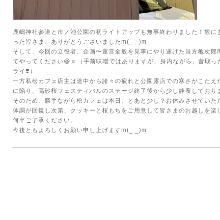
鹿嶋神社参道と市ノ池公園の初ライトアップも無事終わりました！観に
った皆さま、ありがとうございましたm(_ _)m
そして、今回の立役者、企画〜運営全般を見事にやり遂げた当方亀次郎
てやってください😆♬（手前味噌ではありますが、身内ながら、昔取っ
ライ❣️）
一方私松カフェ店主は途中から諸々の疲れと公園露店での寒さがこたえ
に陥り、高砂桜フェスティバルのステージ終了後から少し静養しており
そのため、勝手ながら松カフェは本日、とあと少し？お休みさせていた
体調が回復し次第、クッキーと桜もちをご用意して皆さまのお越しを楽
何卒ご了承ください。
今後ともよろしくお願い申し上げますm(_ _)m