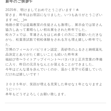
新年のご挨拶✨
2025年、明けましておめでとうございます！🎍
皆さま、昨年はお世話になりました。いつもありがとうござい
ます m(_ _)m
地徳小屋では盆栽教室の生徒さんも激増し、展示会では皆さん
協力しあって素晴らしい初出展をされた昨年でした。
松カフェでは、常連さんをはじめ多くの方にご愛顧いただきな
がら、松葉茶試飲で初松体験をされる方も増え嬉しい昨年でし
た。
万博のフィールドパビリオン認定、高砂市のふるさと納税返礼
品決定とありがたく嬉しいことも続いた昨年末
福結び市〜ライトアップイベント〜バタバタと正月営業の準備
に入り、昨日の元旦をなんとか迎えることができました。
今年はどんな道を歩んでいくのか、温かく見守り応援していた
だければ嬉しいです！
２０２５年が、笑顔が増える充実した幸せな１年となりますよ
うに✨✨✨
本年もどうぞよろしくお願い致します。