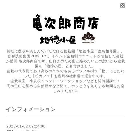
気軽に盆栽を楽しんでいただける盆栽園「地徳小屋ー鹿島柏修園」、
音響技術集団POWERS、イベント企画制作ユニットを包括した会社
が播州 亀次郎商店です。山好きのため山と絡めたいとの想いから盆栽
園を「地徳小屋」と名付けました。
盆栽の代表樹であり高砂の市木でもあるパワフル樹木「松」にこだわ
った【松カフェ】も鹿嶋神社参道で運営中です。
盆栽教室・小規模イベント・ワークショップなども随時開講中！
高御位山を望める自然豊かな空間で、ホッと心を丸くする時間をお楽
しみください♪
インフォメーション
2025-01-02 09:24:00