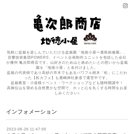
気軽に盆栽を楽しんでいただける盆栽園「地徳小屋ー鹿島柏修園」、
音響技術集団POWERS、イベント企画制作ユニットを包括した会社
が播州 亀次郎商店です。山好きのため山と絡めたいとの想いから盆栽
園を「地徳小屋」と名付けました。
盆栽の代表樹であり高砂の市木でもあるパワフル樹木「松」にこだわ
った【松カフェ】も鹿嶋神社参道で運営中です。
盆栽教室・小規模イベント・ワークショップなども随時開講中！
高御位山を望める自然豊かな空間で、ホッと心を丸くする時間をお楽
しみください♪
インフォメーション
2023-06-26 11:47:00