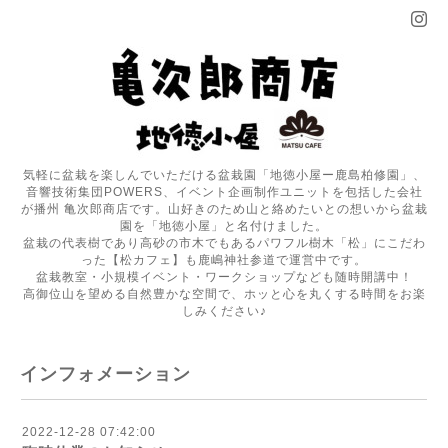
気軽に盆栽を楽しんでいただける盆栽園「地徳小屋ー鹿島柏修園」、
音響技術集団POWERS、イベント企画制作ユニットを包括した会社
が播州 亀次郎商店です。山好きのため山と絡めたいとの想いから盆栽
園を「地徳小屋」と名付けました。
盆栽の代表樹であり高砂の市木でもあるパワフル樹木「松」にこだわ
った【松カフェ】も鹿嶋神社参道で運営中です。
盆栽教室・小規模イベント・ワークショップなども随時開講中！
高御位山を望める自然豊かな空間で、ホッと心を丸くする時間をお楽
しみください♪
インフォメーション
2022-12-28 07:42:00