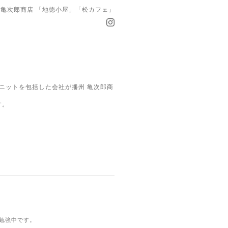
亀次郎商店 「地徳小屋」「松カフェ」
ニットを包括した会社が播州 亀次郎商
す。
勉強中です。