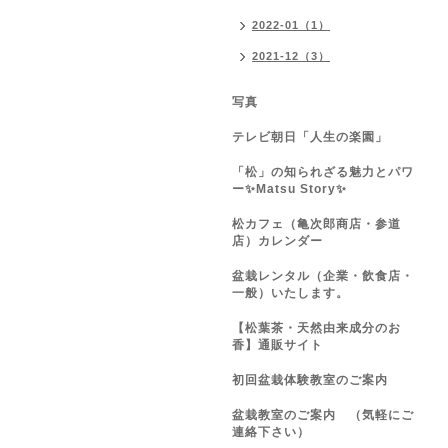
2022-01（1）
2021-12（3）
写真
テレビ朝日「人生の楽園」
「松」の知られざる魅力とパワ
ー✨Matsu Story✨
松カフェ（亀次郎商店・参道
店）カレンダー
盆栽レンタル（企業・飲食店・
一般）いたします。
【松葉茶・天然由来成分のお
香】通販サイト
初回盆栽体験教室のご案内
盆栽教室のご案内 （気軽にご
連絡下さい）