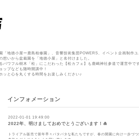
園「地徳小屋ー鹿島柏修園」、音響技術集団POWERS、イベント企画制作ユ
の想いから盆栽園を「地徳小屋」と名付けました。
るパワフル樹木「松」にこだわった【松カフェ】も鹿嶋神社参道で運営中で
ョップなども随時開講中！
ホッと心を丸くする時間をお楽しみください♪
インフォメーション
2022-01-01 19:49:00
2022年、明けましておめでとうございます！🎍
トライアル販売で新年早々バタバタな私たちですが、春の開園に向け一歩づつ