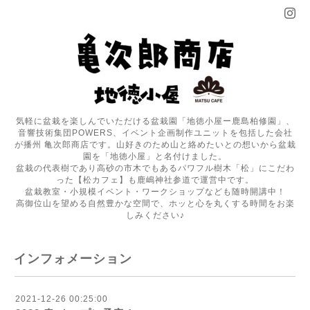
気軽に盆栽を楽しんでいただける盆栽園「地徳小屋ー鹿島柏修園」、
音響技術集団POWERS、イベント企画制作ユニットを包括した会社
が播州 亀次郎商店です。山好きのため山と絡めたいとの想いから盆栽
園を「地徳小屋」と名付けました。
盆栽の代表樹であり高砂の市木でもあるパワフル樹木「松」にこだわ
った【松カフェ】も鹿嶋神社参道で運営中です。
盆栽教室・小規模イベント・ワークショップなども随時開講中！
高御位山を望める自然豊かな空間で、ホッと心を丸くする時間をお楽
しみください♪
インフォメーション
2021-12-26 00:25:00