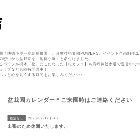
園「地徳小屋ー鹿島柏修園」、音響技術集団POWERS、イベント企画制作ユ
の想いから盆栽園を「地徳小屋」と名付けました。
るパワフル樹木「松」にこだわった【松カフェ】も鹿嶋神社参道で運営中で
ョップなども随時開講中！
ホッと心を丸くする時間をお楽しみください♪
盆栽園カレンダー＊ご来園時はご連絡ください
2026-07-17 (Fri)
指定なし
出張のため休園いたします。