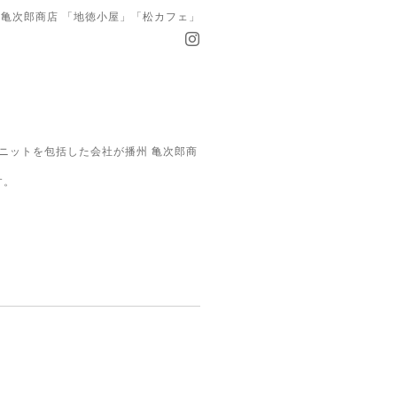
亀次郎商店 「地徳小屋」「松カフェ」
ニットを包括した会社が播州 亀次郎商
す。