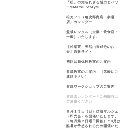
「松」の知られざる魅力とパワ
ー✨Matsu Story✨
松カフェ（亀次郎商店・参道
店）カレンダー
盆栽レンタル（企業・飲食店・
一般）いたします。
【松葉茶・天然由来成分のお
香】通販サイト
初回盆栽体験教室のご案内
盆栽教室のご案内 （気軽にご
連絡下さい）
盆栽ワークショップのご案内
盆栽園カレンダー＊ご来園時は
ご連絡ください
９月１３日（日）盆栽マルシェ
（即売会）を開催いたします。
（毎月第２日曜日開催）＊8月は
酷暑が予想されるため開催いた