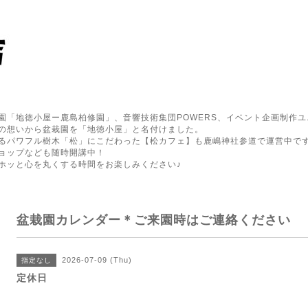
園「地徳小屋ー鹿島柏修園」、音響技術集団POWERS、イベント企画制作ユ
の想いから盆栽園を「地徳小屋」と名付けました。
るパワフル樹木「松」にこだわった【松カフェ】も鹿嶋神社参道で運営中で
ョップなども随時開講中！
ホッと心を丸くする時間をお楽しみください♪
盆栽園カレンダー＊ご来園時はご連絡ください
2026-07-09 (Thu)
指定なし
定休日