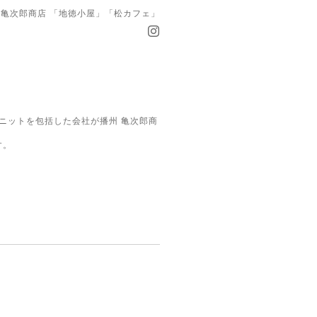
亀次郎商店 「地徳小屋」「松カフェ」
ニットを包括した会社が播州 亀次郎商
す。