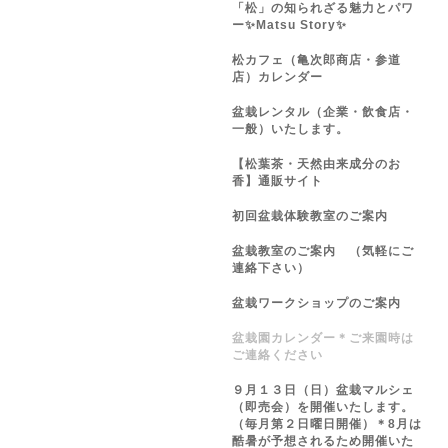
「松」の知られざる魅力とパワ
ー✨Matsu Story✨
松カフェ（亀次郎商店・参道
店）カレンダー
盆栽レンタル（企業・飲食店・
一般）いたします。
【松葉茶・天然由来成分のお
香】通販サイト
初回盆栽体験教室のご案内
盆栽教室のご案内 （気軽にご
連絡下さい）
盆栽ワークショップのご案内
盆栽園カレンダー＊ご来園時は
ご連絡ください
９月１３日（日）盆栽マルシェ
（即売会）を開催いたします。
（毎月第２日曜日開催）＊8月は
酷暑が予想されるため開催いた