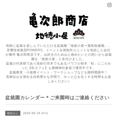
気軽に盆栽を楽しんでいただける盆栽園「地徳小屋ー鹿島柏修園」、
音響技術集団POWERS、イベント企画制作ユニットを包括した会社
が播州 亀次郎商店です。山好きのため山と絡めたいとの想いから盆栽
園を「地徳小屋」と名付けました。
盆栽の代表樹であり高砂の市木でもあるパワフル樹木「松」にこだわ
った【松カフェ】も鹿嶋神社参道で運営中です。
盆栽教室・小規模イベント・ワークショップなども随時開講中！
高御位山を望める自然豊かな空間で、ホッと心を丸くする時間をお楽
しみください♪
盆栽園カレンダー＊ご来園時はご連絡ください
2026-06-19 (Fri)
指定なし