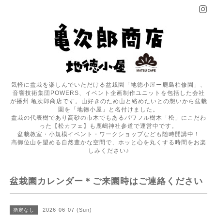
気軽に盆栽を楽しんでいただける盆栽園「地徳小屋ー鹿島柏修園」、
音響技術集団POWERS、イベント企画制作ユニットを包括した会社
が播州 亀次郎商店です。山好きのため山と絡めたいとの想いから盆栽
園を「地徳小屋」と名付けました。
盆栽の代表樹であり高砂の市木でもあるパワフル樹木「松」にこだわ
った【松カフェ】も鹿嶋神社参道で運営中です。
盆栽教室・小規模イベント・ワークショップなども随時開講中！
高御位山を望める自然豊かな空間で、ホッと心を丸くする時間をお楽
しみください♪
盆栽園カレンダー＊ご来園時はご連絡ください
2026-06-07 (Sun)
指定なし