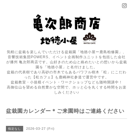
気軽に盆栽を楽しんでいただける盆栽園「地徳小屋ー鹿島柏修園」、
音響技術集団POWERS、イベント企画制作ユニットを包括した会社
が播州 亀次郎商店です。山好きのため山と絡めたいとの想いから盆栽
園を「地徳小屋」と名付けました。
盆栽の代表樹であり高砂の市木でもあるパワフル樹木「松」にこだわ
った【松カフェ】も鹿嶋神社参道で運営中です。
盆栽教室・小規模イベント・ワークショップなども随時開講中！
高御位山を望める自然豊かな空間で、ホッと心を丸くする時間をお楽
しみください♪
盆栽園カレンダー＊ご来園時はご連絡ください
2026-03-27 (Fri)
指定なし