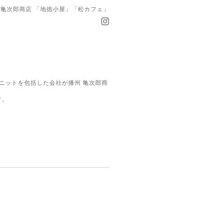
亀次郎商店 「地徳小屋」「松カフェ」
ニットを包括した会社が播州 亀次郎商
す。