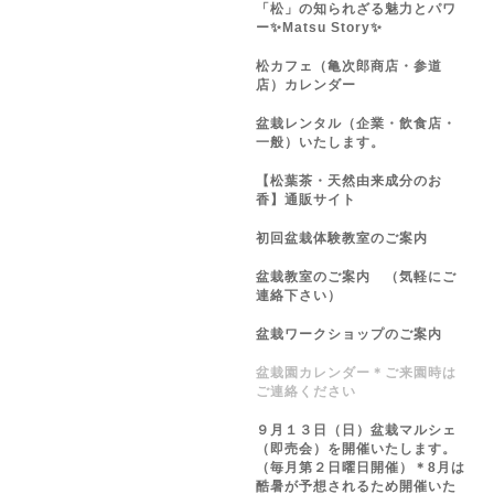
「松」の知られざる魅力とパワ
ー✨Matsu Story✨
松カフェ（亀次郎商店・参道
店）カレンダー
盆栽レンタル（企業・飲食店・
一般）いたします。
【松葉茶・天然由来成分のお
香】通販サイト
初回盆栽体験教室のご案内
盆栽教室のご案内 （気軽にご
連絡下さい）
盆栽ワークショップのご案内
盆栽園カレンダー＊ご来園時は
ご連絡ください
９月１３日（日）盆栽マルシェ
（即売会）を開催いたします。
（毎月第２日曜日開催）＊8月は
酷暑が予想されるため開催いた