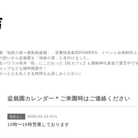
園「地徳小屋ー鹿島柏修園」、音響技術集団POWERS、イベント企画制作ユ
の想いから盆栽園を「地徳小屋」と名付けました。
るパワフル樹木「松」にこだわった【松カフェ】も鹿嶋神社参道で運営中で
ョップなども随時開講中！
ホッと心を丸くする時間をお楽しみください♪
盆栽園カレンダー＊ご来園時はご連絡ください
2026-03-13 (Fri)
指定なし
10時〜16時営業しております