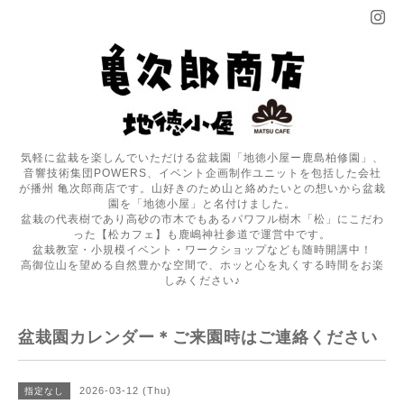
気軽に盆栽を楽しんでいただける盆栽園「地徳小屋ー鹿島柏修園」、
音響技術集団POWERS、イベント企画制作ユニットを包括した会社
が播州 亀次郎商店です。山好きのため山と絡めたいとの想いから盆栽
園を「地徳小屋」と名付けました。
盆栽の代表樹であり高砂の市木でもあるパワフル樹木「松」にこだわ
った【松カフェ】も鹿嶋神社参道で運営中です。
盆栽教室・小規模イベント・ワークショップなども随時開講中！
高御位山を望める自然豊かな空間で、ホッと心を丸くする時間をお楽
しみください♪
盆栽園カレンダー＊ご来園時はご連絡ください
2026-03-12 (Thu)
指定なし