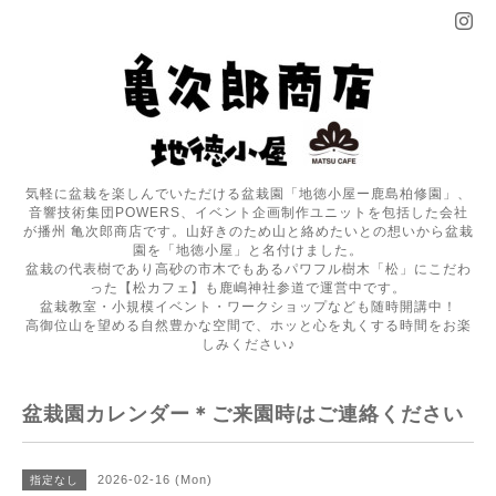
気軽に盆栽を楽しんでいただける盆栽園「地徳小屋ー鹿島柏修園」、
音響技術集団POWERS、イベント企画制作ユニットを包括した会社
が播州 亀次郎商店です。山好きのため山と絡めたいとの想いから盆栽
園を「地徳小屋」と名付けました。
盆栽の代表樹であり高砂の市木でもあるパワフル樹木「松」にこだわ
った【松カフェ】も鹿嶋神社参道で運営中です。
盆栽教室・小規模イベント・ワークショップなども随時開講中！
高御位山を望める自然豊かな空間で、ホッと心を丸くする時間をお楽
しみください♪
盆栽園カレンダー＊ご来園時はご連絡ください
2026-02-16 (Mon)
指定なし