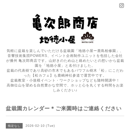
気軽に盆栽を楽しんでいただける盆栽園「地徳小屋ー鹿島柏修園」、
音響技術集団POWERS、イベント企画制作ユニットを包括した会社
が播州 亀次郎商店です。山好きのため山と絡めたいとの想いから盆栽
園を「地徳小屋」と名付けました。
盆栽の代表樹であり高砂の市木でもあるパワフル樹木「松」にこだわ
った【松カフェ】も鹿嶋神社参道で運営中です。
盆栽教室・小規模イベント・ワークショップなども随時開講中！
高御位山を望める自然豊かな空間で、ホッと心を丸くする時間をお楽
しみください♪
盆栽園カレンダー＊ご来園時はご連絡ください
2026-02-10 (Tue)
指定なし