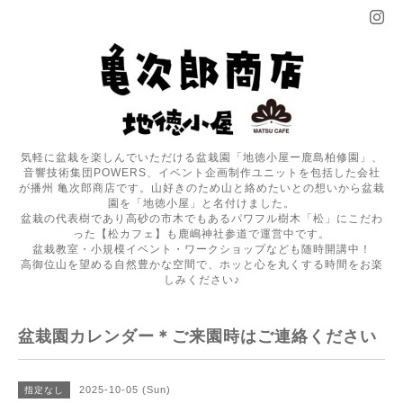
気軽に盆栽を楽しんでいただける盆栽園「地徳小屋ー鹿島柏修園」、
音響技術集団POWERS、イベント企画制作ユニットを包括した会社
が播州 亀次郎商店です。山好きのため山と絡めたいとの想いから盆栽
園を「地徳小屋」と名付けました。
盆栽の代表樹であり高砂の市木でもあるパワフル樹木「松」にこだわ
った【松カフェ】も鹿嶋神社参道で運営中です。
盆栽教室・小規模イベント・ワークショップなども随時開講中！
高御位山を望める自然豊かな空間で、ホッと心を丸くする時間をお楽
しみください♪
盆栽園カレンダー＊ご来園時はご連絡ください
2025-10-05 (Sun)
指定なし