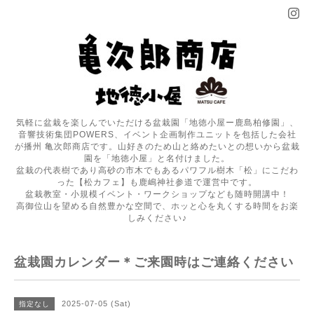
気軽に盆栽を楽しんでいただける盆栽園「地徳小屋ー鹿島柏修園」、
音響技術集団POWERS、イベント企画制作ユニットを包括した会社
が播州 亀次郎商店です。山好きのため山と絡めたいとの想いから盆栽
園を「地徳小屋」と名付けました。
盆栽の代表樹であり高砂の市木でもあるパワフル樹木「松」にこだわ
った【松カフェ】も鹿嶋神社参道で運営中です。
盆栽教室・小規模イベント・ワークショップなども随時開講中！
高御位山を望める自然豊かな空間で、ホッと心を丸くする時間をお楽
しみください♪
盆栽園カレンダー＊ご来園時はご連絡ください
2025-07-05 (Sat)
指定なし