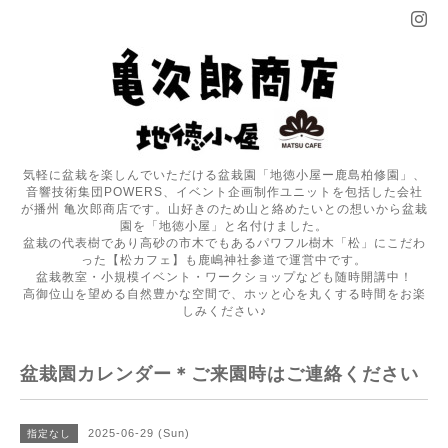
気軽に盆栽を楽しんでいただける盆栽園「地徳小屋ー鹿島柏修園」、
音響技術集団POWERS、イベント企画制作ユニットを包括した会社
が播州 亀次郎商店です。山好きのため山と絡めたいとの想いから盆栽
園を「地徳小屋」と名付けました。
盆栽の代表樹であり高砂の市木でもあるパワフル樹木「松」にこだわ
った【松カフェ】も鹿嶋神社参道で運営中です。
盆栽教室・小規模イベント・ワークショップなども随時開講中！
高御位山を望める自然豊かな空間で、ホッと心を丸くする時間をお楽
しみください♪
盆栽園カレンダー＊ご来園時はご連絡ください
2025-06-29 (Sun)
指定なし