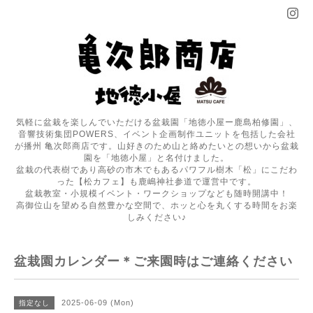
気軽に盆栽を楽しんでいただける盆栽園「地徳小屋ー鹿島柏修園」、
音響技術集団POWERS、イベント企画制作ユニットを包括した会社
が播州 亀次郎商店です。山好きのため山と絡めたいとの想いから盆栽
園を「地徳小屋」と名付けました。
盆栽の代表樹であり高砂の市木でもあるパワフル樹木「松」にこだわ
った【松カフェ】も鹿嶋神社参道で運営中です。
盆栽教室・小規模イベント・ワークショップなども随時開講中！
高御位山を望める自然豊かな空間で、ホッと心を丸くする時間をお楽
しみください♪
盆栽園カレンダー＊ご来園時はご連絡ください
2025-06-09 (Mon)
指定なし