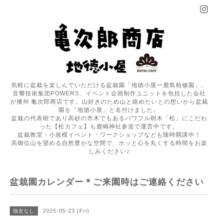
気軽に盆栽を楽しんでいただける盆栽園「地徳小屋ー鹿島柏修園」、
音響技術集団POWERS、イベント企画制作ユニットを包括した会社
が播州 亀次郎商店です。山好きのため山と絡めたいとの想いから盆栽
園を「地徳小屋」と名付けました。
盆栽の代表樹であり高砂の市木でもあるパワフル樹木「松」にこだわ
った【松カフェ】も鹿嶋神社参道で運営中です。
盆栽教室・小規模イベント・ワークショップなども随時開講中！
高御位山を望める自然豊かな空間で、ホッと心を丸くする時間をお楽
しみください♪
盆栽園カレンダー＊ご来園時はご連絡ください
2025-05-23 (Fri)
指定なし