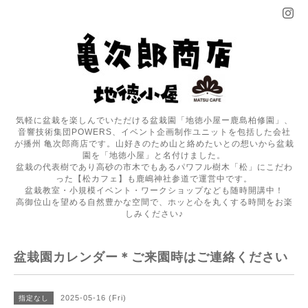
気軽に盆栽を楽しんでいただける盆栽園「地徳小屋ー鹿島柏修園」、
音響技術集団POWERS、イベント企画制作ユニットを包括した会社
が播州 亀次郎商店です。山好きのため山と絡めたいとの想いから盆栽
園を「地徳小屋」と名付けました。
盆栽の代表樹であり高砂の市木でもあるパワフル樹木「松」にこだわ
った【松カフェ】も鹿嶋神社参道で運営中です。
盆栽教室・小規模イベント・ワークショップなども随時開講中！
高御位山を望める自然豊かな空間で、ホッと心を丸くする時間をお楽
しみください♪
盆栽園カレンダー＊ご来園時はご連絡ください
2025-05-16 (Fri)
指定なし