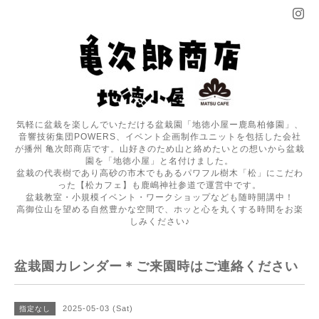
気軽に盆栽を楽しんでいただける盆栽園「地徳小屋ー鹿島柏修園」、
音響技術集団POWERS、イベント企画制作ユニットを包括した会社
が播州 亀次郎商店です。山好きのため山と絡めたいとの想いから盆栽
園を「地徳小屋」と名付けました。
盆栽の代表樹であり高砂の市木でもあるパワフル樹木「松」にこだわ
った【松カフェ】も鹿嶋神社参道で運営中です。
盆栽教室・小規模イベント・ワークショップなども随時開講中！
高御位山を望める自然豊かな空間で、ホッと心を丸くする時間をお楽
しみください♪
盆栽園カレンダー＊ご来園時はご連絡ください
2025-05-03 (Sat)
指定なし