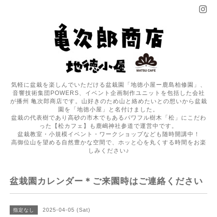
気軽に盆栽を楽しんでいただける盆栽園「地徳小屋ー鹿島柏修園」、
音響技術集団POWERS、イベント企画制作ユニットを包括した会社
が播州 亀次郎商店です。山好きのため山と絡めたいとの想いから盆栽
園を「地徳小屋」と名付けました。
盆栽の代表樹であり高砂の市木でもあるパワフル樹木「松」にこだわ
った【松カフェ】も鹿嶋神社参道で運営中です。
盆栽教室・小規模イベント・ワークショップなども随時開講中！
高御位山を望める自然豊かな空間で、ホッと心を丸くする時間をお楽
しみください♪
盆栽園カレンダー＊ご来園時はご連絡ください
2025-04-05 (Sat)
指定なし