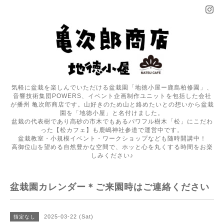
気軽に盆栽を楽しんでいただける盆栽園「地徳小屋ー鹿島柏修園」、
音響技術集団POWERS、イベント企画制作ユニットを包括した会社
が播州 亀次郎商店です。山好きのため山と絡めたいとの想いから盆栽
園を「地徳小屋」と名付けました。
盆栽の代表樹であり高砂の市木でもあるパワフル樹木「松」にこだわ
った【松カフェ】も鹿嶋神社参道で運営中です。
盆栽教室・小規模イベント・ワークショップなども随時開講中！
高御位山を望める自然豊かな空間で、ホッと心を丸くする時間をお楽
しみください♪
盆栽園カレンダー＊ご来園時はご連絡ください
2025-03-22 (Sat)
指定なし