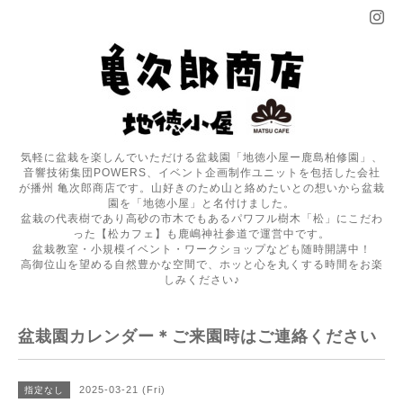
気軽に盆栽を楽しんでいただける盆栽園「地徳小屋ー鹿島柏修園」、
音響技術集団POWERS、イベント企画制作ユニットを包括した会社
が播州 亀次郎商店です。山好きのため山と絡めたいとの想いから盆栽
園を「地徳小屋」と名付けました。
盆栽の代表樹であり高砂の市木でもあるパワフル樹木「松」にこだわ
った【松カフェ】も鹿嶋神社参道で運営中です。
盆栽教室・小規模イベント・ワークショップなども随時開講中！
高御位山を望める自然豊かな空間で、ホッと心を丸くする時間をお楽
しみください♪
盆栽園カレンダー＊ご来園時はご連絡ください
2025-03-21 (Fri)
指定なし