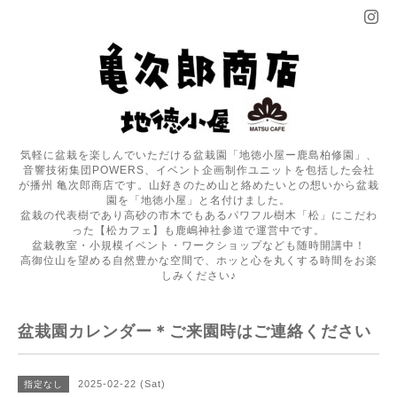
気軽に盆栽を楽しんでいただける盆栽園「地徳小屋ー鹿島柏修園」、
音響技術集団POWERS、イベント企画制作ユニットを包括した会社
が播州 亀次郎商店です。山好きのため山と絡めたいとの想いから盆栽
園を「地徳小屋」と名付けました。
盆栽の代表樹であり高砂の市木でもあるパワフル樹木「松」にこだわ
った【松カフェ】も鹿嶋神社参道で運営中です。
盆栽教室・小規模イベント・ワークショップなども随時開講中！
高御位山を望める自然豊かな空間で、ホッと心を丸くする時間をお楽
しみください♪
盆栽園カレンダー＊ご来園時はご連絡ください
2025-02-22 (Sat)
指定なし