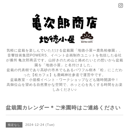
気軽に盆栽を楽しんでいただける盆栽園「地徳小屋ー鹿島柏修園」、
音響技術集団POWERS、イベント企画制作ユニットを包括した会社
が播州 亀次郎商店です。山好きのため山と絡めたいとの想いから盆栽
園を「地徳小屋」と名付けました。
盆栽の代表樹であり高砂の市木でもあるパワフル樹木「松」にこだわ
った【松カフェ】も鹿嶋神社参道で運営中です。
盆栽教室・小規模イベント・ワークショップなども随時開講中！
高御位山を望める自然豊かな空間で、ホッと心を丸くする時間をお楽
しみください♪
盆栽園カレンダー＊ご来園時はご連絡ください
2024-12-24 (Tue)
指定なし