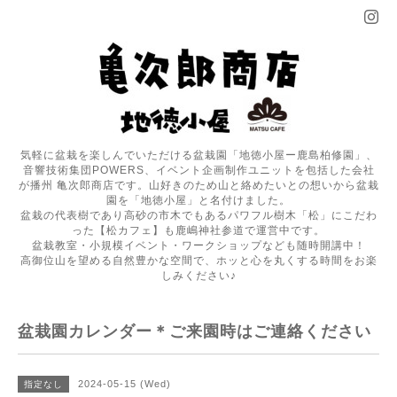
気軽に盆栽を楽しんでいただける盆栽園「地徳小屋ー鹿島柏修園」、
音響技術集団POWERS、イベント企画制作ユニットを包括した会社
が播州 亀次郎商店です。山好きのため山と絡めたいとの想いから盆栽
園を「地徳小屋」と名付けました。
盆栽の代表樹であり高砂の市木でもあるパワフル樹木「松」にこだわ
った【松カフェ】も鹿嶋神社参道で運営中です。
盆栽教室・小規模イベント・ワークショップなども随時開講中！
高御位山を望める自然豊かな空間で、ホッと心を丸くする時間をお楽
しみください♪
盆栽園カレンダー＊ご来園時はご連絡ください
2024-05-15 (Wed)
指定なし