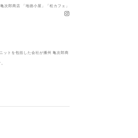
亀次郎商店 「地徳小屋」「松カフェ」
ニットを包括した会社が播州 亀次郎商
す。