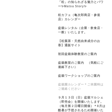
「松」の知られざる魅力とパワ
ー✨Matsu Story✨
松カフェ（亀次郎商店・参道
店）カレンダー
盆栽レンタル（企業・飲食店・
一般）いたします。
【松葉茶・天然由来成分のお
香】通販サイト
初回盆栽体験教室のご案内
盆栽教室のご案内 （気軽にご
連絡下さい）
盆栽ワークショップのご案内
盆栽園カレンダー＊ご来園時は
ご連絡ください
９月１３日（日）盆栽マルシェ
（即売会）を開催いたします。
（毎月第２日曜日開催）＊8月は
酷暑が予想されるため開催いた