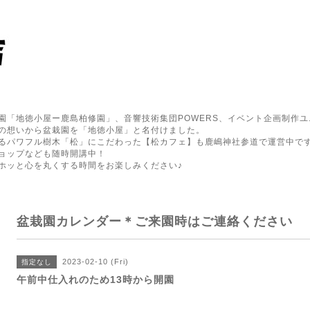
園「地徳小屋ー鹿島柏修園」、音響技術集団POWERS、イベント企画制作ユ
の想いから盆栽園を「地徳小屋」と名付けました。
るパワフル樹木「松」にこだわった【松カフェ】も鹿嶋神社参道で運営中で
ョップなども随時開講中！
ホッと心を丸くする時間をお楽しみください♪
盆栽園カレンダー＊ご来園時はご連絡ください
2023-02-10 (Fri)
指定なし
午前中仕入れのため13時から開園