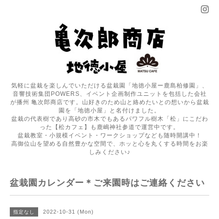
気軽に盆栽を楽しんでいただける盆栽園「地徳小屋ー鹿島柏修園」、
音響技術集団POWERS、イベント企画制作ユニットを包括した会社
が播州 亀次郎商店です。山好きのため山と絡めたいとの想いから盆栽
園を「地徳小屋」と名付けました。
盆栽の代表樹であり高砂の市木でもあるパワフル樹木「松」にこだわ
った【松カフェ】も鹿嶋神社参道で運営中です。
盆栽教室・小規模イベント・ワークショップなども随時開講中！
高御位山を望める自然豊かな空間で、ホッと心を丸くする時間をお楽
しみください♪
盆栽園カレンダー＊ご来園時はご連絡ください
2022-10-31 (Mon)
指定なし