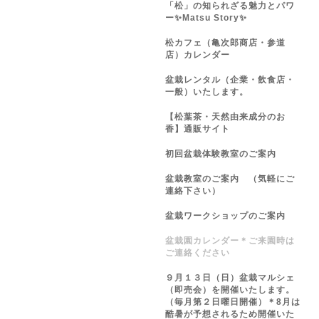
「松」の知られざる魅力とパワ
ー✨Matsu Story✨
松カフェ（亀次郎商店・参道
店）カレンダー
盆栽レンタル（企業・飲食店・
一般）いたします。
【松葉茶・天然由来成分のお
香】通販サイト
初回盆栽体験教室のご案内
盆栽教室のご案内 （気軽にご
連絡下さい）
盆栽ワークショップのご案内
盆栽園カレンダー＊ご来園時は
ご連絡ください
９月１３日（日）盆栽マルシェ
（即売会）を開催いたします。
（毎月第２日曜日開催）＊8月は
酷暑が予想されるため開催いた