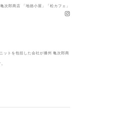
亀次郎商店 「地徳小屋」「松カフェ」
ニットを包括した会社が播州 亀次郎商
す。