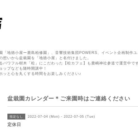
園「地徳小屋ー鹿島柏修園」、音響技術集団POWERS、イベント企画制作ユ
の想いから盆栽園を「地徳小屋」と名付けました。
るパワフル樹木「松」にこだわった【松カフェ】も鹿嶋神社参道で運営中で
ョップなども随時開講中！
ホッと心を丸くする時間をお楽しみください♪
盆栽園カレンダー＊ご来園時はご連絡ください
2022-07-04 (Mon) - 2022-07-05 (Tue)
指定なし
定休日